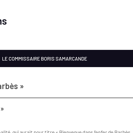
ms
LE COMMISSAIRE BORIS SAMARCANDE
arbès »
 »
lité, qui aurait pour titre « Bienvenue dans l’enfer de Barbès